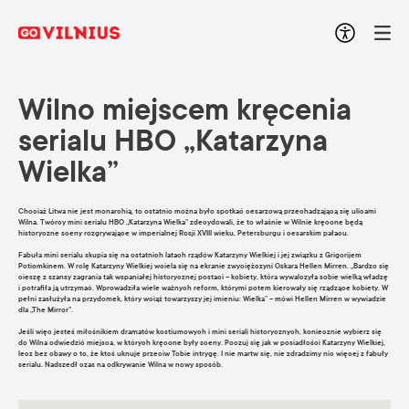
Wilno miejscem kręcenia
serialu HBO „Katarzyna
Wielka”
Chociaż Litwa nie jest monarchią, to ostatnio można było spotkać cesarzową przechadzającą się ulicami
Wilna. Twórcy mini serialu HBO „Katarzyna Wielka” zdecydowali, że to właśnie w Wilnie kręcone będą
historyczne sceny rozgrywające w imperialnej Rosji XVIII wieku, Petersburgu i cesarskim pałacu.
Fabuła mini serialu skupia się na ostatnich latach rządów Katarzyny Wielkiej i jej związku z Grigorijem
Potiomkinem. W rolę Katarzyny Wielkiej wciela się na ekranie zwyciężczyni Oskara Hellen Mirren. „Bardzo się
cieszę z szansy zagrania tak wspaniałej historycznej postaci – kobiety, która wywalczyła sobie wielką władzę
i potrafiła ją utrzymać. Wprowadziła wiele ważnych reform, którymi potem kierowały się rządzące kobiety. W
pełni zasłużyła na przydomek, który wciąż towarzyszy jej imieniu: Wielka” – mówi Hellen Mirren w wywiadzie
dla „The Mirror”.
Jeśli więc jesteś miłośnikiem dramatów kostiumowych i mini seriali historycznych, koniecznie wybierz się
do Wilna odwiedzić miejsca, w których kręcone były sceny. Poczuj się jak w posiadłości Katarzyny Wielkiej,
lecz bez obawy o to, że ktoś uknuje przeciw Tobie intrygę. I nie martw się, nie zdradzimy nic więcej z fabuły
serialu. Nadszedł czas na odkrywanie Wilna w nowy sposób.