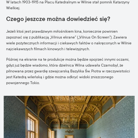
W latach 1903-1915 na Placu Katedralnym w Wilnie stał pomnik Katarzyny
Wielkiej.
Czego jeszcze można dowiedzieć się?
Jeżeli ktoś jest prawdziwym miłośnikiem kina, koniecznie powinien
zapoznać się z publikacją „Vilnius ekrane” („Vilnius On Screen”). Zawiera
wiele pożytecznych informacji i ciekawych faktów o nakręconych w Wilnie
najciekawszych filmach kinowych i telewizyjnych.
Później na ekranie na te produkcje można będzie spojrzeć innymi oczami,
gdyż już będzie wiadomo, która dzielnica Wilna udawała Czarnobyl, że
pilnowana przez gwardię szwajcarską Bazylika Św. Piotra w rzeczywistości
jest Katedrą wileńską i gdzie można odkryć widoki zniszczonego
powojennego Tokio.