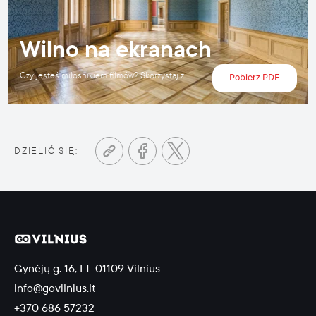
Wilno na ekranach
Czy jesteś miłośnikiem filmów? Skorzystaj z
Pobierz PDF
okazji, aby zobaczyć więcej miejsc filmowych
w Wilnie.
DZIELIĆ SIĘ:
Gynėjų g. 16, LT-01109 Vilnius
info@govilnius.lt
+370 686 57232