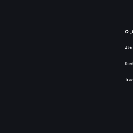
O „
Aktu
Kon
Trav