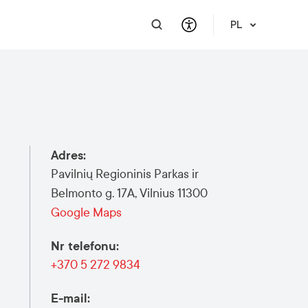
PL
INFORMACJE PRAKTYCZNE
WSPARCIE DLA BIZNESU
INTEGRACJA
POMOC I WSPARCIE
Informacje turystyczne
Skontaktuj się z nami
Kariera
O nas
Adres
:
Meet a Local
Nauka jęz. litewskiego
Wsparcie finansowe
Pavilnių Regioninis Parkas ir
Vilnius Pass
Wydarzenia i zajęcia
Wyslij zapytanie ofertowe
Belmonto g. 17A, Vilnius 11300
Mapy Wilna
Google Maps
Publikacje
Nr telefonu
:
Bezpieczeństwo w Wilnie
+370 5 272 9834
E-mail
: