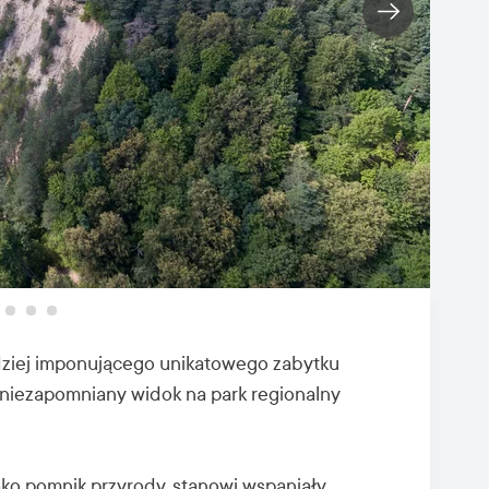
dziej imponującego unikatowego zabytku
 niezapomniany widok na park regionalny
ako pomnik przyrody, stanowi wspaniały