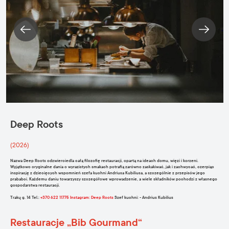
Deep Roots
(2026)
Nazwa Deep Roots odzwierciedla całą filozofię restauracji, opartą na ideach domu, więzi i korzeni.
Wyjątkowo oryginalne dania o wyrazistych smakach potrafią zarówno zaskakiwać, jak i zachwycać, czerpiąc
inspirację z dziecięcych wspomnień szefa kuchni Andriusa Kubiliusa, a szczególnie z przepisów jego
prababci. Każdemu daniu towarzyszy szczegółowe wprowadzenie, a wiele składników pochodzi z własnego
gospodarstwa restauracji.
Trakų g. 14 Tel.:
+370 622 11775
Instagram: Deep Roots
Szef kuchni: - Andrius Kubilius
Restauracje „Bib Gourmand“