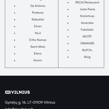
PACAI Restaurant
Da Antonio
Justa Pasta
Protėviai
Kristoforas
Stebuklai
Amandus
Elven
Fabrikėlis
HeJi
MOTÍF
Ertlio Namas
OMAKASE
Saint-Malo
Buff On
Eleno
Skóg
Somm
Gynėjų g. 16, LT-01109 Vilnius