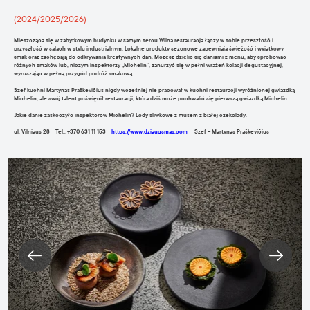
(2024/2025/2026)
Mieszcząca się w zabytkowym budynku w samym sercu Wilna restauracja łączy w sobie przeszłość i
przyszłość w salach w stylu industrialnym. Lokalne produkty sezonowe zapewniają świeżość i wyjątkowy
smak oraz zachęcają do odkrywania kreatywnych dań. Możesz dzielić się daniami z menu, aby spróbować
różnych smaków lub, niczym inspektorzy „Michelin“, zanurzyć się w pełni wrażeń kolacji degustacyjnej,
wyruszając w pełną przygód podróż smakową.
Szef kuchni Martynas Praškevičius nigdy wcześniej nie pracował w kuchni restauracji wyróżnionej gwiazdką
Michelin, ale swój talent poświęcił restauracji, która dziś może pochwalić się pierwszą gwiazdką Michelin.
Jakie danie zaskoczyło inspektorów Michelin? Lody śliwkowe z musem z białej czekolady.
ul. Vilniaus 28 Tel.: +370 631 11 153
https://www.dziaugsmas.com
Szef – Martynas Praškevičius