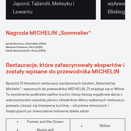
Japonii, Tajlandii, Meksyku i
wpływami 
Lewantu
Bliskiego
Nagroda MICHELIN „Sommelier“
Ignatij Semionov / Saint-Malo (2026)
Martynas Pravilionis / HeJi (2025)
Kamilė Bartusevičiūtė / Pacai (2024)
Restauracje, które zafascynowały ekspertów i
zostały wpisane do przewodnika MICHELIN
Spośród 31 litewskich restauracji wyróżnionych tytułem „Selected by
Michelin” i wpisanych do przewodnika MICHELIN, 21 znajduje się w Wilnie.
To wyróżnienie podkreśla szefów kuchni, którzy tworzą wyjątkowe dania z
wykorzystaniem wysokiej jakości składników. Menu wybranych restauracji
pozwala cieszyć się kreatywną kuchnią – od potraw etnicznych i
tradycyjnych po nowoczesne kulinarne dzieła sztuki.
Farmer and the Ocean
Stikliai
Momo grill