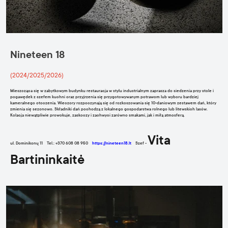
Nineteen 18
(2024/2025/2026)
Mieszcząca się w zabytkowym budynku restauracja w stylu industrialnym zaprasza do siedzenia przy stole i
pogawędek z szefem kuchni oraz przyjrzenia się przygotowywanym potrawom lub wyboru bardziej
kameralnego otoczenia. Wieczory rozpoczynają się od rozkoszowania się 10-daniowym zestawem dań, który
zmienia się sezonowo. Składniki dań pochodzą z lokalnego gospodarstwa rolnego lub litewskich lasów.
Kolacja niewątpliwie prowokuje, zaskoczy i zachwyci zarówno smakami, jak i miłą atmosferą.
Vita
ul. Dominikonų 11 Tel.: +370 608 08 950
https://nineteen18.lt
Szef -
Bartininkaitė