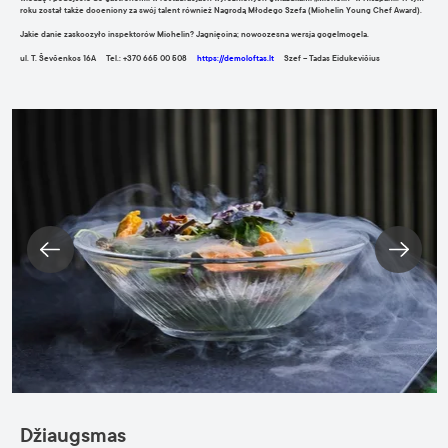
roku został także doceniony za swój talent również Nagrodą Młodego Szefa (Michelin Young Chef Award).
Jakie danie zaskoczyło inspektorów Michelin? Jagnięcina; nowoczesna wersja gogelmogela.
ul. T. Ševčenkos 16A Tel.: +370 665 00 508
https://demoloftas.lt
Szef – Tadas Eidukevičius
Džiaugsmas