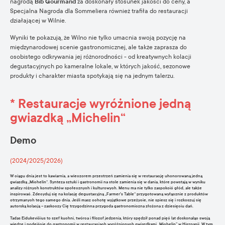
nagrodą
Bib Gourmand
za doskonały stosunek jakości do ceny, a
Specjalna Nagroda dla Sommeliera również trafiła do restauracji
działającej w Wilnie.
Wyniki te pokazują, że Wilno nie tylko umacnia swoją pozycję na
międzynarodowej scenie gastronomicznej, ale także zaprasza do
osobistego odkrywania jej różnorodności - od kreatywnych kolacji
degustacyjnych po kameralne lokale, w których jakość, sezonowe
produkty i charakter miasta spotykają się na jednym talerzu.
* Restauracje wyróżnione jedną
gwiazdką „Michelin“
Demo
(2024/2025/2026)
W ciągu dnia jest to kawiarnia, a wieczorem przestrzeń zamienia się w restaurację uhonorowaną jedną
gwiazdką „Michelin“. Synteza sztuki i gastronomii na stole zamienia się w dania, które powstają w wyniku
analizy różnych konstruktów społecznych i kulturowych. Menu ma nie tylko zaspokoić głód, ale także
inspirować. Zdecyduj się na kolację degustacyjną „Farmer's Table“ przygotowaną wyłącznie z produktów
otrzymanych tego samego dnia. Jeśli masz ochotę wyjątkowe przeżycie, nie spiesz się i rozkoszuj się
autorską kolacją – zaskoczy Cię trzygodzinna przygoda gastronomiczna złożona z dziesięciu dań.
Tadas Eidukevičius to szef kuchni, twórca i filozof jedzenia, który spędził ponad pięć lat doskonaląc swoją
wiedzę i podejście do gastronomii w restauracjach wyróżnionych gwiazdkami „Michelin” w Hiszpanii. W tym