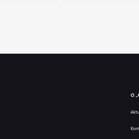
O „
Aktu
Kon