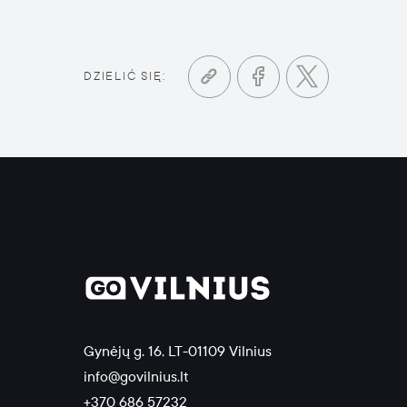
DZIELIĆ SIĘ:
Gynėjų g. 16, LT-01109 Vilnius
info@govilnius.lt
+370 686 57232