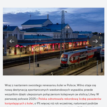
Wraz z nastaniem swoistego renesansu kolei w Polsce, Wilno staje się
nową destynacją spontanicznych weekendowych wypadów, przede
wszystkim dzięki ulepszonym połączeniom kolejowym ze stolicą Litwy. W
pierwszej połowie 2025 r.
Polska odnotowała rekordową liczbę pasażerów
korzystających z kolei
, o 9% więcej niż rok wcześniej, natomiast podróże