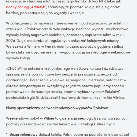
rekreacyjne stanowią istotną część tego trendu. Usługi PKP, takie jak
nocny pociąg „Adriatyk”
, sprawiają, że podróże koleją stają się coraz
bardziej popularną opcją na wyjazdy i wakacje.
W połączeniu z rosnącym zainteresowaniem podróżami, jako że ostatnimi
czasu wielu Polaków przedkłada wakacje nad inne wydatki, weekendowe
wypady koleją najprawdopodobniej pozostaną popularne także w roku
2026. Dzięki modernizacji regularnych połączeń kolejowych między
Warszawą a Wilnem, w tym skróceniu czasu podróży o godzinę, stolica
Litwy stała się obecnie realną i wygodną opcją na niedrogie weekendowe
wypady koleją.
„Choć Wilno położone jest blisko, jego wyjątkowa kultura i dziedzictwo
sprawią, że dla polskich turystów będzie to prawdziwa ucieczka od
codzienności. Połączenia kolejowe są wygodne i niedrogie, natomiast w
okresie świątecznym zauważyliśmy, że jest to bardzo popularny sposób
podróżowania do naszego miasta, chętnie wybierany przez Polaków” –
powiedziała Eglė Girdzijauskaitė, szefowa ds. komunikacji w Go Vilnius.
Nowy spontaniczny cel weekendowych wypadów Polaków
Weekendowy pobyt w Wilnie to gwarancja niedrogich i zrównoważonych
podróży oraz możliwość skorzystania z wielu atrakcji kulturalnych.
1. Bezproblemowy dojazd koleją.
Polski boom na podróże kolejowe dotarł