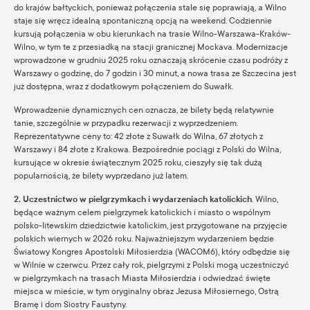
do krajów bałtyckich, ponieważ połączenia stale się poprawiają, a Wilno
staje się wręcz idealną spontaniczną opcją na weekend. Codziennie
kursują połączenia w obu kierunkach na trasie Wilno-Warszawa-Kraków-
Wilno, w tym te z przesiadką na stacji granicznej Mockava. Modernizacje
wprowadzone w grudniu 2025 roku oznaczają skrócenie czasu podróży z
Warszawy o godzinę, do 7 godzin i 30 minut, a nowa trasa ze Szczecina jest
już dostępna, wraz z dodatkowym połączeniem do Suwałk.
Wprowadzenie dynamicznych cen oznacza, że bilety będą relatywnie
tanie, szczególnie w przypadku rezerwacji z wyprzedzeniem.
Reprezentatywne ceny to: 42 złote z Suwałk do Wilna, 67 złotych z
Warszawy i 84 złote z Krakowa. Bezpośrednie pociągi z Polski do Wilna,
kursujące w okresie świątecznym 2025 roku, cieszyły się tak dużą
popularnością, że bilety wyprzedano już latem.
2. Uczestnictwo w pielgrzymkach i wydarzeniach katolickich
. Wilno,
będące ważnym celem pielgrzymek katolickich i miasto o wspólnym
polsko-litewskim dziedzictwie katolickim, jest przygotowane na przyjęcie
polskich wiernych w 2026 roku. Najważniejszym wydarzeniem będzie
Światowy Kongres Apostolski Miłosierdzia (WACOM6), który odbędzie się
w Wilnie w czerwcu. Przez cały rok, pielgrzymi z Polski mogą uczestniczyć
w pielgrzymkach na trasach Miasta Miłosierdzia i odwiedzać święte
miejsca w mieście, w tym oryginalny obraz Jezusa Miłosiernego, Ostrą
Bramę i dom Siostry Faustyny.