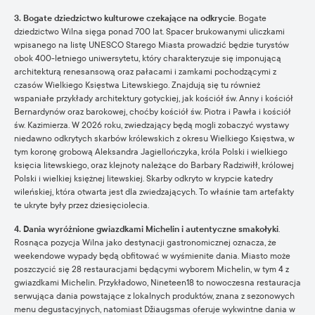
3. Bogate dziedzictwo kulturowe czekające na odkrycie
. Bogate
dziedzictwo Wilna sięga ponad 700 lat. Spacer brukowanymi uliczkami
wpisanego na listę UNESCO Starego Miasta prowadzić będzie turystów
obok 400-letniego uniwersytetu, który charakteryzuje się imponującą
architekturą renesansową oraz pałacami i zamkami pochodzącymi z
czasów Wielkiego Księstwa Litewskiego. Znajdują się tu również
wspaniałe przykłady architektury gotyckiej, jak kościół św. Anny i kościół
Bernardynów oraz barokowej, choćby kościół św. Piotra i Pawła i kościół
św. Kazimierza. W 2026 roku, zwiedzający będą mogli zobaczyć wystawy
niedawno odkrytych skarbów królewskich z okresu Wielkiego Księstwa, w
tym koronę grobową Aleksandra Jagiellończyka, króla Polski i wielkiego
księcia litewskiego, oraz klejnoty należące do Barbary Radziwiłł, królowej
Polski i wielkiej księżnej litewskiej. Skarby odkryto w krypcie katedry
wileńskiej, która otwarta jest dla zwiedzających. To właśnie tam artefakty
te ukryte były przez dziesięciolecia.
4. Dania wyróżnione gwiazdkami Michelin i autentyczne smakołyki
.
Rosnąca pozycja Wilna jako destynacji gastronomicznej oznacza, że
weekendowe wypady będą obfitować w wyśmienite dania. Miasto może
poszczycić się 28 restauracjami będącymi wyborem Michelin, w tym 4 z
gwiazdkami Michelin. Przykładowo, Nineteen18 to nowoczesna restauracja
serwująca dania powstające z lokalnych produktów, znana z sezonowych
menu degustacyjnych, natomiast Džiaugsmas oferuje wykwintne dania w