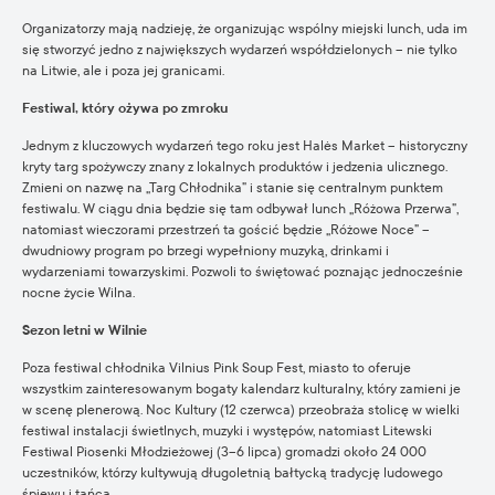
Organizatorzy mają nadzieję, że organizując wspólny miejski lunch, uda im
się stworzyć jedno z największych wydarzeń współdzielonych – nie tylko
na Litwie, ale i poza jej granicami.
Festiwal, który ożywa po zmroku
Jednym z kluczowych wydarzeń tego roku jest Halės Market – historyczny
kryty targ spożywczy znany z lokalnych produktów i jedzenia ulicznego.
Zmieni on nazwę na „Targ Chłodnika” i stanie się centralnym punktem
festiwalu. W ciągu dnia będzie się tam odbywał lunch „Różowa Przerwa”,
natomiast wieczorami przestrzeń ta gościć będzie „Różowe Noce” –
dwudniowy program po brzegi wypełniony muzyką, drinkami i
wydarzeniami towarzyskimi. Pozwoli to świętować poznając jednocześnie
nocne życie Wilna.
Sezon letni w Wilnie
Poza festiwal chłodnika Vilnius Pink Soup Fest, miasto to oferuje
wszystkim zainteresowanym bogaty kalendarz kulturalny, który zamieni je
w scenę plenerową. Noc Kultury (12 czerwca) przeobraża stolicę w wielki
festiwal instalacji świetlnych, muzyki i występów, natomiast Litewski
Festiwal Piosenki Młodzieżowej (3–6 lipca) gromadzi około 24 000
uczestników, którzy kultywują długoletnią bałtycką tradycję ludowego
śpiewu i tańca.