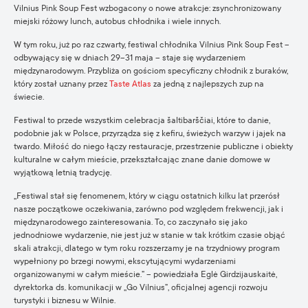
Vilnius Pink Soup Fest wzbogacony o nowe atrakcje: zsynchronizowany
miejski różowy lunch, autobus chłodnika i wiele innych.
W tym roku, już po raz czwarty, festiwal chłodnika Vilnius Pink Soup Fest –
odbywający się w dniach 29–31 maja – staje się wydarzeniem
międzynarodowym. Przybliża on gościom specyficzny chłodnik z buraków,
który został uznany przez
Taste Atlas
za jedną z najlepszych zup na
świecie.
Festiwal to przede wszystkim celebracja šaltibarščiai, które to danie,
podobnie jak w Polsce, przyrządza się z kefiru, świeżych warzyw i jajek na
twardo. Miłość do niego łączy restauracje, przestrzenie publiczne i obiekty
kulturalne w całym mieście, przekształcając znane danie domowe w
wyjątkową letnią tradycję.
„Festiwal stał się fenomenem, który w ciągu ostatnich kilku lat przerósł
nasze początkowe oczekiwania, zarówno pod względem frekwencji, jak i
międzynarodowego zainteresowania. To, co zaczynało się jako
jednodniowe wydarzenie, nie jest już w stanie w tak krótkim czasie objąć
skali atrakcji, dlatego w tym roku rozszerzamy je na trzydniowy program
wypełniony po brzegi nowymi, ekscytującymi wydarzeniami
organizowanymi w całym mieście.” – powiedziała Eglė Girdzijauskaitė,
dyrektorka ds. komunikacji w „Go Vilnius”, oficjalnej agencji rozwoju
turystyki i biznesu w Wilnie.