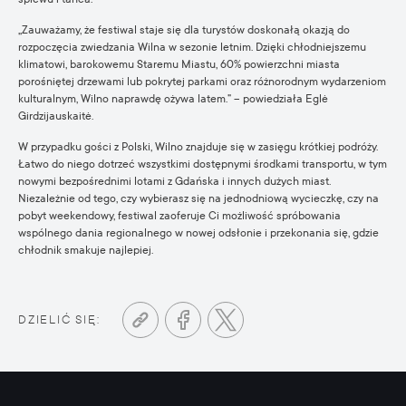
„Zauważamy, że festiwal staje się dla turystów doskonałą okazją do
rozpoczęcia zwiedzania Wilna w sezonie letnim. Dzięki chłodniejszemu
klimatowi, barokowemu Staremu Miastu, 60% powierzchni miasta
porośniętej drzewami lub pokrytej parkami oraz różnorodnym wydarzeniom
kulturalnym, Wilno naprawdę ożywa latem.” – powiedziała Eglė
Girdzijauskaitė.
W przypadku gości z Polski, Wilno znajduje się w zasięgu krótkiej podróży.
Łatwo do niego dotrzeć wszystkimi dostępnymi środkami transportu, w tym
nowymi bezpośrednimi lotami z Gdańska i innych dużych miast.
Niezależnie od tego, czy wybierasz się na jednodniową wycieczkę, czy na
pobyt weekendowy, festiwal zaoferuje Ci możliwość spróbowania
wspólnego dania regionalnego w nowej odsłonie i przekonania się, gdzie
chłodnik smakuje najlepiej.
DZIELIĆ SIĘ: