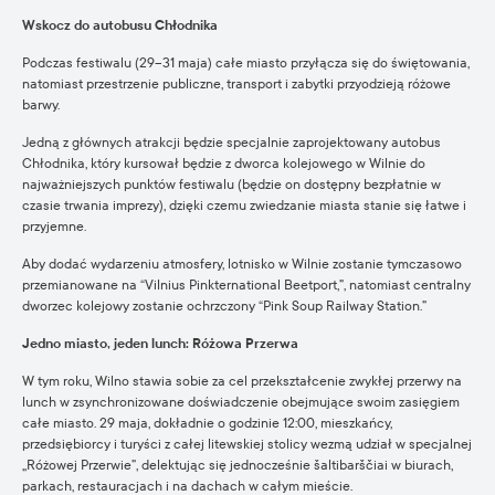
Wskocz do autobusu Chłodnika
Podczas festiwalu (29–31 maja) całe miasto przyłącza się do świętowania,
natomiast przestrzenie publiczne, transport i zabytki przyodzieją różowe
barwy.
Jedną z głównych atrakcji będzie specjalnie zaprojektowany autobus
Chłodnika, który kursował będzie z dworca kolejowego w Wilnie do
najważniejszych punktów festiwalu (będzie on dostępny bezpłatnie w
czasie trwania imprezy), dzięki czemu zwiedzanie miasta stanie się łatwe i
przyjemne.
Aby dodać wydarzeniu atmosfery, lotnisko w Wilnie zostanie tymczasowo
przemianowane na “Vilnius Pinkternational Beetport,”, natomiast centralny
dworzec kolejowy zostanie ochrzczony “Pink Soup Railway Station.”
Jedno miasto, jeden lunch: Różowa Przerwa
W tym roku, Wilno stawia sobie za cel przekształcenie zwykłej przerwy na
lunch w zsynchronizowane doświadczenie obejmujące swoim zasięgiem
całe miasto. 29 maja, dokładnie o godzinie 12:00, mieszkańcy,
przedsiębiorcy i turyści z całej litewskiej stolicy wezmą udział w specjalnej
„Różowej Przerwie”, delektując się jednocześnie šaltibarščiai w biurach,
parkach, restauracjach i na dachach w całym mieście.