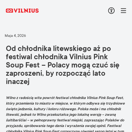
Maja 4, 2026
Od chłodnika litewskiego aż po
festiwal chłodnika Vilnius Pink
Soup Fest – Polacy mogą czuć się
zaproszeni, by rozpocząć lato
inaczej
Wilno z radością wita powrót festiwal chłodnika Vilnius Pink Soup Fest,
który przemienia to miasto w miejsce, w którym odbywa się trzydniowe
święto jedzenia, kultury i koloru różowego. Polska może i ma chłodnik
litewski, jednak to Wilno przekształca jego lokalną wersję – zwaną
šaltibarščiai – w pełnoprawny festiwal miejski, zapraszając Polaków do
przyjazdu, spróbowania tego dania i wyrażenia swojej opinii. Festiwal
chłodnika Vilnius Pink Soup Fest rozpoczyna również sezon letni w tym