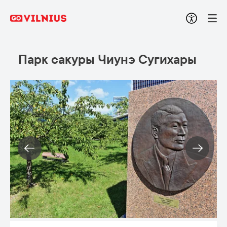
Парк сакуры Чиунэ Сугихары