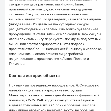
сакуры – это дар правительства Японии Литве,
призванный крепить дружеские связи между двумя
странами. Сакуры, также называемые японскими
вишнями, цветут только две недели, чаще всего в апреле
(иногда в мае). Их цветы не пахнут, однако сакуры
расцветают одними из первых, символизируя весеннее
пробуждение. Жители Вильнюса приходят в Парк сакуры,
чтобы почитать книгу, перекусить, посидеть под ветвями
вишен или сфотографироваться. Этот подарок
правительства Японии напоминает Вильнюсу о человеке,
спасшем жизни около 6 тысяч лиц еврейской
национальности, проживавших в Литве, Польше и
Германии.
Краткая история объекта
Признанный праведником народов мира, Ч. Сугихара по
личной инициативе, в нарушение инструкций
Министерства иностранных дел Японии и официальной
политики, в 1939–1940 годах в консульстве в Каунасе
выдавал транзитные визы в Японию обращавшимся за
ними лицам еврейской национальности, не обращая