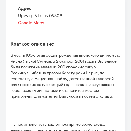
Адрес
:
Upės g., Vilnius 09309
Google Maps
Краткое описание
В честь 100-летия со дня рождения японского дипломата
Чиунэ (Тиунэ) Сугихары 2 октября 2001 года в Вильнюсе
была посажена аллея из 200 японских сакур.
Раскинувшийся на правом берегу реки Нерис, по
соседству с Национальной художественной галереей,
сад японских сакур каждый год в начале мая украшает
город розовыми цветами и становится местом
притяжения для жителей Вильнюса и гостей столицы.
На памятнике, установленном прямо возле входа,
начертаны слова основателей парка, сообщающие, что