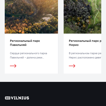
Региональный парк
Региональный парк рек
Павильняй
Нерис
Сердце регионального парка
В региональном парке реки
Павильняй – долина реки
Нерис расположено девять
Вильни. Обнажение
городищ: Стирняй, Науйойи Р
(геологический разлом) Пучкоряй
Вяльнякампис, Веяс (Буйвидай
– это уникальный геологический
Кармазинай, Буйвидай,
памятник.
Браделишкес, Грабийолай,
Паалькяй. Каждое из них име
свою историю и предание.