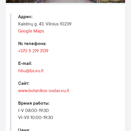
Адрес
:
Kairėnų g. 43, Vilnius 10239
Google Maps
№ телефона
:
+370 5 219 3139
E-mail
:
hbu@bs.vu.lt
Сайт
:
www.botanikos-sodas.vu.lt
Время работы
:
I-V 08:00-19:30
VI-VII 10:00-19:30
Цена
: