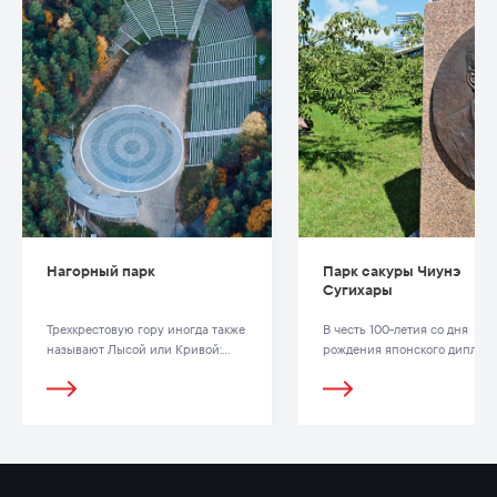
Нагорный парк
Парк сакуры Чиунэ
Сугихары
Трехкрестовую гору иногда также
В честь 100-летия со дня
называют Лысой или Кривой:
рождения японского диплом
считается, что здесь стоял
Чиунэ (Тиунэ) Сугихары 2
Кривой замок.
октября 2001 года в Вильнюс
была посажена аллея из 200
японских сакур.