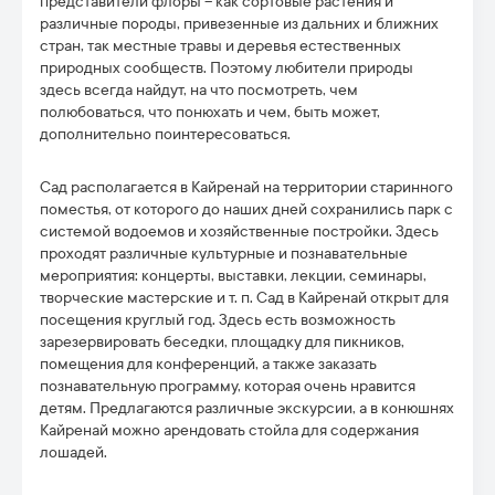
представители флоры – как сортовые растения и
различные породы, привезенные из дальних и ближних
стран, так местные травы и деревья естественных
природных сообществ. Поэтому любители природы
здесь всегда найдут, на что посмотреть, чем
полюбоваться, что понюхать и чем, быть может,
дополнительно поинтересоваться.
Сад располагается в Кайренай на территории старинного
поместья, от которого до наших дней сохранились парк с
системой водоемов и хозяйственные постройки. Здесь
проходят различные культурные и познавательные
мероприятия: концерты, выставки, лекции, семинары,
творческие мастерские и т. п. Сад в Кайренай открыт для
посещения круглый год. Здесь есть возможность
зарезервировать беседки, площадку для пикников,
помещения для конференций, а также заказать
познавательную программу, которая очень нравится
детям. Предлагаются различные экскурсии, а в конюшнях
Кайренай можно арендовать стойла для содержания
лошадей.