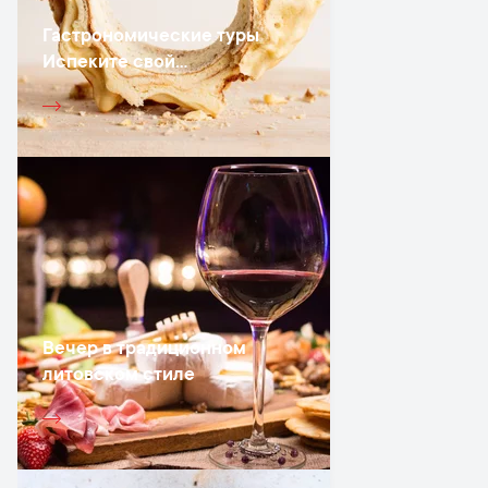
Гастрономические туры
Испеките свой
собственный «древесный
торт»
Вечер в традиционном
литовском стиле