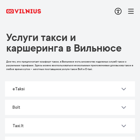
Услуги такси и
каршеринга в Вильнюсе
Для тех, кто предпочитает комфорт такси, в Вильнюсе есть множество надежных служб такси с
разумными тарифами. Здесь можно воспользоваться несколькими приложениями для вызова такси в
любое время суток – местных поставщиков услуги такси Bolt и E-taxi.
eTaksi
Bolt
Taxi.lt