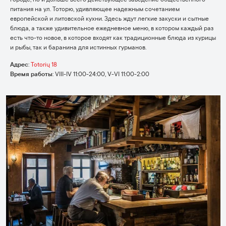
питания на ул. Тоторю, удивляющее надежным сочетанием
европейской и литовской кухни. Здесь ждут легкие закуски и сытные
блюда, а также удивительное ежедневное меню, в котором каждый раз
есть что-то новое, в которое входят как традиционные блюда из курицы
и рыбы, так и баранина для истинных гурманов.
Адрес
:
Totorių 18
Время работы
:
VIII-IV 11:00-24:00, V-VI 11:00-2:00