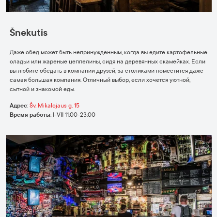
Šnekutis
Даже обед может быть непринужденным, когда вы едите картофельные
оладьи или жареные цеппелины, сидя на деревянных скамейках. Если
вы любите обедать в компании друзей, за столиками поместится даже
самая большая компания. Отличный выбор, если хочется уютной,
сытной и знакомой еды.
Адрес
:
Šv. Mikalojaus g. 15
Время работы
:
I-VII 11:00-23:00