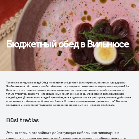
Бюджетный обед в Вильнюсе
Так что же сегодня на обед? Обед не обязательно должен быть скучным, обычным или дорогим.
Чтобы сменить обстановку, пообедайте в месте, которое по выходным превращается в шумный бар.
Посетите в ресторан литовской кухни и, возможно, вы удивитесь, что он способен поразить не
только туристов. Закажите нетрадиционный комплексный обед. Обед может быть праздником
каждый день. Даже если вы каждый день обедаете в одном и том же ресторане, вам понадобится не
один месяц, чтобы перепробовать все блюда. Но зачем ограничиваться одним местом? Вильнюс
предлагает множество нетрадиционных мест, где можно сытно и недорого пообедать.
Būsi trečias
Это не только старейшая действующая небольшая пивоварня в
городе, но и дольше всего действующее заведение общественного