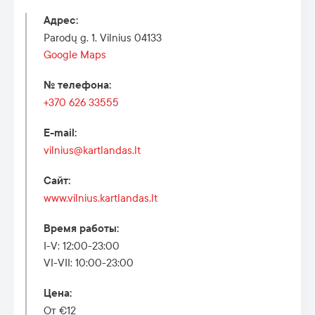
Адрес
:
Parodų g. 1, Vilnius 04133
Google Maps
№ телефона
:
+370 626 33555
E-mail
:
vilnius@kartlandas.lt
Сайт
:
www.vilnius.kartlandas.lt
Время работы
:
I-V: 12:00-23:00
VI-VII: 10:00-23:00
Цена
:
От €12