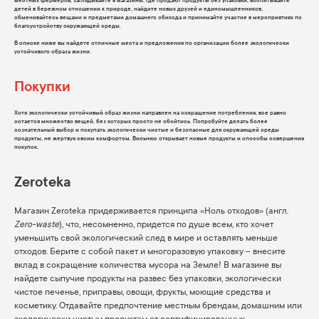
местных фермеров, заглядывайте в магазины, где продают продукты без упаковки, воспитывайте
детей в бережном отношении к природе, найдите новых друзей и единомышленников,
обменивайтесь вещами и предметами домашнего обихода и принимайте участие в мероприятиях по
благоустройству окружающей среды.
В списке ниже вы найдете отличные места и предложения по организации более экологически
устойчивого образа жизни.
Покупки
Хотя экологически устойчивый образ жизни направлен на сокращение потребления, все равно
остается множество вещей, без которых просто не обойтись. Попробуйте делать более
сознательный выбор и покупать экологически чистые и безопасные для окружающей среды
продукты, не жертвуя своим комфортом. Вильнюс открывает новые продукты и способы совершения
покупок.
Zeroteka
Магазин Zeroteka придерживается принципа «Ноль отходов» (англ.
Zero-waste
), что, несомненно, придется по душе всем, кто хочет
уменьшить свой экологический след в мире и оставлять меньше
отходов. Берите с собой пакет и многоразовую упаковку – внесите
вклад в сокращение количества мусора на Земле! В магазине вы
найдете сыпучие продукты на развес без упаковки, экологически
чистое печенье, приправы, овощи, фрукты, моющие средства и
косметику. Отдавайте предпочтение местным брендам, домашним или