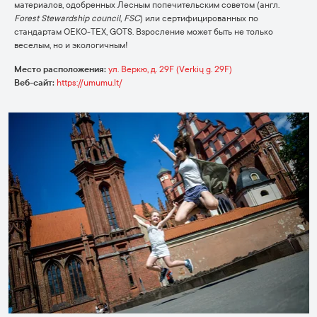
материалов, одобренных Лесным попечительским советом (англ.
Forest Stewardship council
,
FSC
) или сертифицированных по
стандартам OEKO-TEX, GOTS. Взросление может быть не только
веселым, но и экологичным!
Место расположения:
ул. Веркю, д. 29F (Verkių g. 29F)
Веб-сайт:
https://umumu.lt/