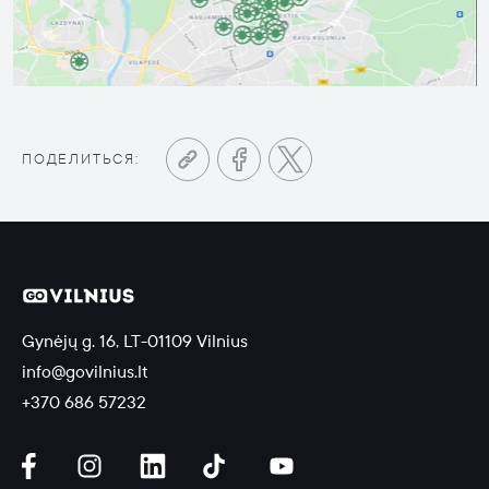
Auglybe.lt picture
ПОДЕЛИТЬСЯ:
Gynėjų g. 16, LT-01109 Vilnius
info@govilnius.lt
+370 686 57232