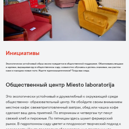
Инициативы
Экологически устойчивый образ жизни нуждается в общественной поддержке. Обмениваясь вещами
и идеями, выращивая еду в общественном саду, совместно обучаясь и делясь знаниями, мы растем
сами и находим новые пути. Ищете единомышленников? Тогда вам сюда.
Общественный центр
Miesto laboratorija
Это экологически устойчивый и дружелюбный к окружающей среде
общественно- образовательный центр. Не обойдите своим вниманием
местное кафе: свежеприготовленный завтрак, обед или чашка кофе
сделают ваш день приятней. По вторникам и четвергам тут пекут
свежий хлеб и пирожные. По пятницам здесь шумит фермерский
рынок. В гидропонном саду цветет и плодоносит творческий подход к