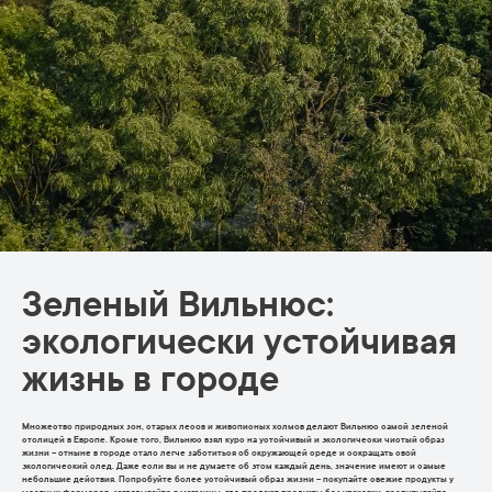
Зеленый Вильнюс:
экологически устойчивая
жизнь в городе
Множество природных зон, старых лесов и живописных холмов делают Вильнюс самой зеленой
столицей в Европе. Кроме того, Вильнюс взял курс на устойчивый и экологически чистый образ
жизни – отныне в городе стало легче заботиться об окружающей среде и сокращать свой
экологический след. Даже если вы и не думаете об этом каждый день, значение имеют и самые
небольшие действия. Попробуйте более устойчивый образ жизни – покупайте свежие продукты у