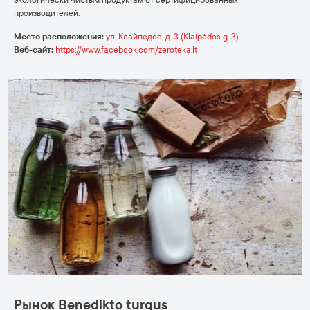
экологически чистым продуктам от сертифицированных
производителей.
Место расположения:
ул. Клайпедос, д. 3 (Klaipėdos g. 3)
Веб-сайт:
https://www.facebook.com/zeroteka.lt
Zeroteka | Facebook picture
Рынок Benedikto turgus