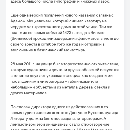
здесь большого числа типографий и книжных лавок.
Еще одна версия появления нового названия связана с
Адамом Мицкевичем, который снимал квартиру на
чердаке четырехэтажного дома на этой улице. Там же
поэт жил во время событий 1823 г., когда в Вильне
(Вильнюсе) проходили задержания филоматов, вплоть до
своего ареста в октябре того же года и отправки в
заключение в базилианский монастырь.
28 мая 2011 г. на улице была торжественно открыта стена,
которую художники и деятели других областей искусства
в течение двух лет украшали специально созданными
посвящениями литераторам – табличками или
небольшими объектами из металла, дерева, стекла и
других материалов.
По словам директора одного из действовавших в то
время туристических агентств Дангуоле Буткене, «улица
Литерату должна быть посвящена литераторам». А
лейтмотивом этой инициативы стало стихотворение