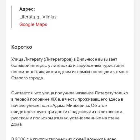
Адрес
:
Literatų g., Vilnius
Google Maps
Коротко
Улица Литерату (Литераторов) в Вильнюсе вызывает
большой интерес у литовских и зарубежных туристов и,
несомненно, является одним из самых посещаемых мест
Старого города.
Считается, что улица получила название Литерату только
в первой половине XIX в. в честь проживавшего здесь в
начале улицы поэта Адама Мицкевича. Об этом
свидетельствуют три доски с надписями на литовском,
русском и польском языках, установленные на стене
дома.
В 2008 г. у группы творческих людей возникла идея