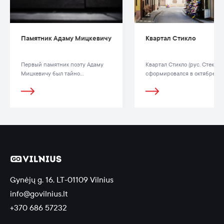
Памятник Адаму Мицкевичу
Квартал Стикло
Первый памятник поэту Адаму
Квартал Стикло (рус. Стекля
Мицкевичу был тайно
сформировался в октябре 201
установлен в 1899 году в костеле
на территории улиц Стиклю,
Св. Иоаннов.
Антокольскё, Гаоно и Жиду.
Gynėjų g. 16, LT-01109 Vilnius
info@govilnius.lt
+370 686 57232