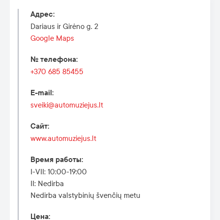
Адрес
:
Dariaus ir Girėno g. 2
Google Maps
№ телефона
:
+370 685 85455
E-mail
:
sveiki@automuziejus.lt
Сайт
:
www.automuziejus.lt
Время работы
:
I-VII: 10:00-19:00
II: Nedirba
Nedirba valstybinių švenčių metu
Цена
: