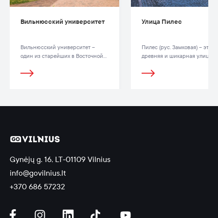
Вильнюсский университет
Улица Пилес
Вильнюсский университет –
Пилес (рус. Замковая) – это 
один из старейших в Восточной
древняя и шикарная улица в
Европе. В нем действуют 12
Старом городе.
факультетов, на которых учатся
около 23 тыс. студентов.
Gynėjų g. 16, LT-01109 Vilnius
info@govilnius.lt
+370 686 57232