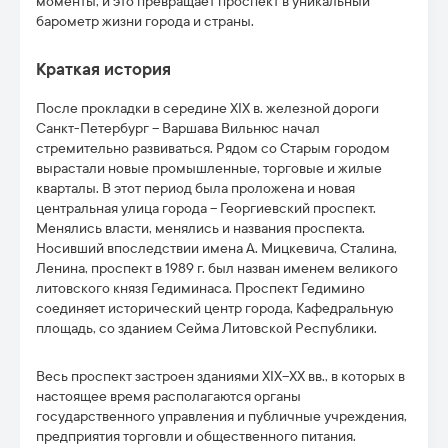
моменты, и это превращает проспект в уникальный
барометр жизни города и страны.
Краткая история
После прокладки в середине
XIX
в. железной дороги
Санкт-Петербург – Варшава Вильнюс начал
стремительно развиваться. Рядом со Старым городом
вырастали новые промышленные, торговые и жилые
кварталы. В этот период была проложена и новая
центральная улица города – Георгиевский проспект.
Менялись власти, менялись и названия проспекта.
Носивший впоследствии имена А. Мицкевича, Сталина,
Ленина, проспект в 1989 г. был назван именем великого
литовского князя Гедиминаса. Проспект Гедимино
соединяет исторический центр города, Кафедральную
площадь, со зданием Сейма Литовской Республики.
Весь проспект застроен зданиями XIX–XX вв., в которых в
настоящее время располагаются органы
государственного управления и публичные учреждения,
предприятия торговли и общественного питания.