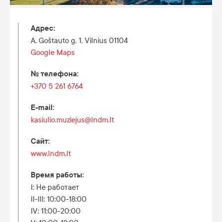
Адрес
:
A. Goštauto g. 1, Vilnius 01104
Google Maps
№ телефона
:
+370 5 261 6764
E-mail
:
kasiulio.muziejus@lndm.lt
Сайт
:
www.lndm.lt
Время работы
:
I: Не работает
II-III: 10:00-18:00
IV: 11:00-20:00