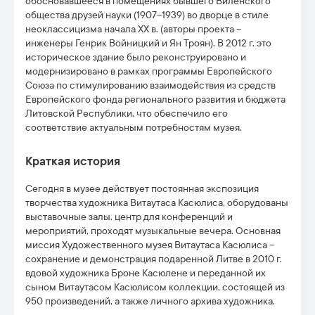
обосновавшееся в помещениях бывшего Виленского
общества друзей науки
(1907–1939)
во дворце в стиле
неоклассицизма начала ХХ в
. (
авторы проекта –
инженеры Генрик Войницкий и Ян Троян
). В 2012 г.
это
историческое здание было реконструировано и
модернизировано в рамках программы Европейского
Союза по стимулированию взаимодействия из средств
Европейского фонда регионального развития и бюджета
Литовской Республики
,
что обеспечило его
соответствие актуальным потребностям музея
.
Краткая история
Сегодня в музее действует постоянная экспозиция
творчества художника Витаутаса Касюлиса, оборудованы
выставочные залы, центр для конференций и
мероприятий, проходят музыкальные вечера. Основная
миссия Художественного музея Витаутаса Касюлиса –
сохранение и демонстрация подаренной Литве в 2010 г.
вдовой художника Броне Касюлене и переданной их
сыном Витаутасом Касюлисом коллекции, состоящей из
950 произведений, а также личного архива художника.