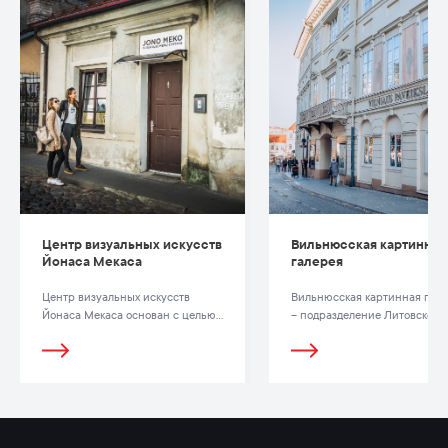
Центр визуальных искусств
Вильнюсская картинная
Йонаса Мекаса
галерея
Центр визуальных искусств
Вильнюсская картинная гале
Йонаса Мекаса основан с целью
– подразделение Литовского
популяризации классического,
художественного музея,
интеллектуального,
находящееся в Вильнюсе.
документального, национального
кино- и видеоискусства.