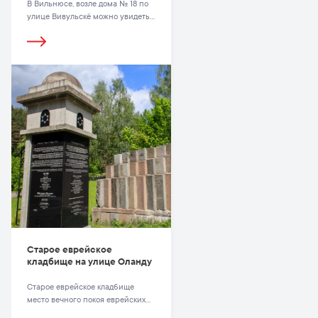
В Вильнюсе, возле дома № 18 по
улице Вивульскё можно увидеть
памятную доску Еврейского
научного института YIVO
Старое еврейское
кладбище на улице Оланду
Старое еврейское кладбище
место вечного покоя еврейских
общественных и религиозных