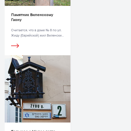
Памятник Виленскому
Гаону
Считается, что в доме № 8 по ул.
Жиду (Еврейской) жил Виленский
Гаон – один из последних
выдающихся знатоков талмуда,
или ха-Гаон рабби Элияху
(святой учитель Элияху), он же
Элияху бен Шломо Залман