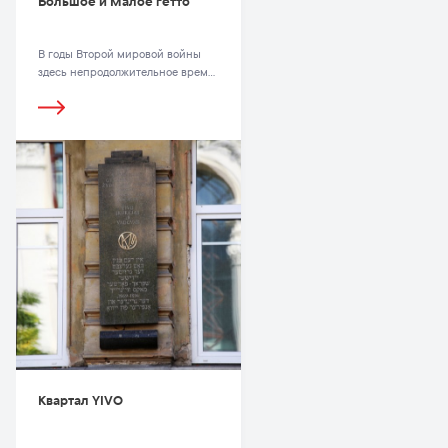
Большое и Малое гетто
В годы Второй мировой войны
здесь непродолжительное время
действовало так называемое
Малое гетто (ул. Стиклю, Гаоно,
Антокольскё, Жиду), в котором
проживало около 11–12 тысяч
евреев, в основном
интеллигенты, чернорабочие и
нетрудоспособные лица
Квартал YIVO