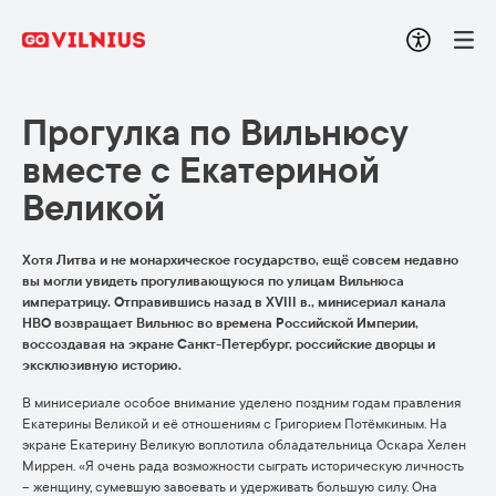
Прогулка по Вильнюсу
вместе с Екатериной
Великой
Хотя Литва и не монархическое государство, ещё совсем недавно
вы могли увидеть прогуливающуюся по улицам Вильнюса
императрицу. Отправившись назад в XVIII в., минисериал канала
HBO возвращает Вильнюс во времена Российской Империи,
воссоздавая на экране Санкт-Петербург, российские дворцы и
эксклюзивную историю.
В минисериале особое внимание уделено поздним годам правления
Екатерины Великой и её отношениям с Григорием Потёмкиным. На
экране Екатерину Великую воплотила обладательница Оскара Хелен
Миррен. «Я очень рада возможности сыграть историческую личность
– женщину, сумевшую завоевать и удерживать большую силу. Она