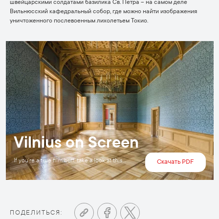
швейцарскими солдатами базилика Св. Петра – на самом деле
Вильнюсский кафедральный собор, где можно найти изображения
уничтоженного послевоенным лихолетьем Токио.
Vilnius on Screen
If you’re a true film buff, take a look at this
Скачать PDF
publication of films shot in Vilnius.
ПОДЕЛИТЬСЯ: