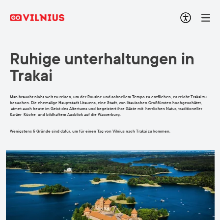
Ruhige unterhaltungen in
Trakai
Man braucht nicht weit zu reisen, um der Routine und schnellem Tempo zu entfliehen, es reicht Trakai zu
besuchen. Die ehemalige Hauptstadt Litauens, eine Stadt, von litauischen Großfürsten hochgeschätzt,
atmet auch heute im Geist des Altertums und begeistert ihre Gäste mit herrlichen Natur, traditioneller
Karäer Küche und bildhaftem Ausblick auf die Wasserburg.
Wenigstens 5 Gründe sind dafür, um für einen Tag von Vilnius nach Trakai zu kommen.