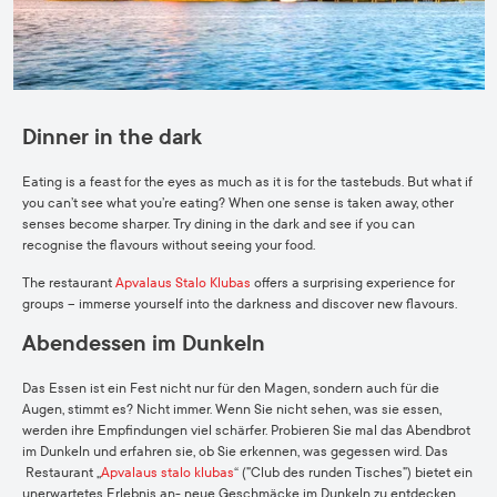
Dinner in the dark
Eating is a feast for the eyes as much as it is for the tastebuds. But what if
you can’t see what you’re eating? When one sense is taken away, other
senses become sharper. Try dining in the dark and see if you can
recognise the flavours without seeing your food.
The restaurant
Apvalaus Stalo Klubas
offers a surprising experience for
groups – immerse yourself into the darkness and discover new flavours.
Abendessen im Dunkeln
Das Essen ist ein Fest nicht nur für den Magen, sondern auch für die
Augen, stimmt es? Nicht immer. Wenn Sie nicht sehen, was sie essen,
werden ihre Empfindungen viel schärfer. Probieren Sie mal das Abendbrot
im Dunkeln und erfahren sie, ob Sie erkennen, was gegessen wird. Das
Restaurant „
Apvalaus stalo klubas
“ (”Club des runden Tisches”) bietet ein
unerwartetes Erlebnis an- neue Geschmäcke im Dunkeln zu entdecken.