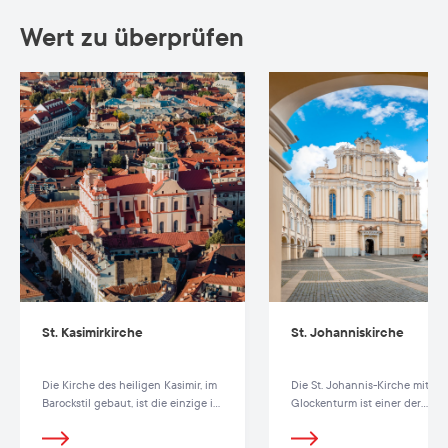
Wert zu überprüfen
St. Kasimirkirche
St. Johanniskirche
Die Kirche des heiligen Kasimir, im
Die St. Johannis-Kirche mit
Barockstil gebaut, ist die einzige in
Glockenturm ist einer der
Litauen, die nach dem Vorbild der
malerischsten Teile des
Jesuskirche „II Gesu“ in Rom
Universitätsensembles.